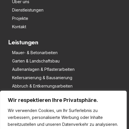
Über uns
Dienstleistungen
Projekte
Kontakt
Leistungen
Mauer- & Betonarbeiten
Garten & Landschaftsbau
Außenanlagen & Pflasterarbeiten
Kellersanierung & Bausanierung
Abbruch & Entkernungsarbeiten
Unternehmen
Wir respektieren Ihre Privatsphäre.
Wir verwenden Cookies, um Ihr Surferlebnis zu
Hirschlander Str. 6, 71229 Leonberg
verbessern, personalisierte Werbung oder Inhalte
0152 34 32 98 67
bereitzustellen und unseren Datenverkehr zu analysieren.
info@dinobau.com